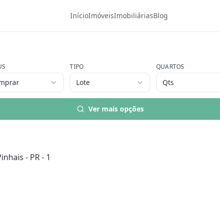
Início
Imóveis
Imobiliárias
Blog
US
TIPO
QUARTOS
mprar
Lote
Qts
Ver mais opções