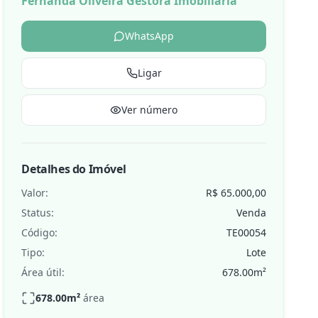
Fernanda Oliveira Gestora Imobiliaria
WhatsApp
Ligar
de
Ver número
Detalhes do Imóvel
Valor:
R$ 65.000,00
Status:
Venda
Código:
TE00054
Tipo:
Lote
Área útil:
678.00
m²
678.00
m²
área