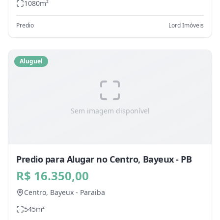
1080
m²
Predio
Lord Imóveis
Aluguel
Sem imagem disponível
Predio para Alugar no Centro, Bayeux - PB
R$ 16.350,00
Centro,
Bayeux
-
Paraiba
545
m²