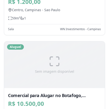
R$ 1.200,00
Centro,
Campinas
-
Sao Paulo
59
m²
1
Sala
WN Investimentos - Campinas
Aluguel
Sem imagem disponível
Comercial para Alugar no Botafogo,
Campinas - SP
R$ 10.500,00