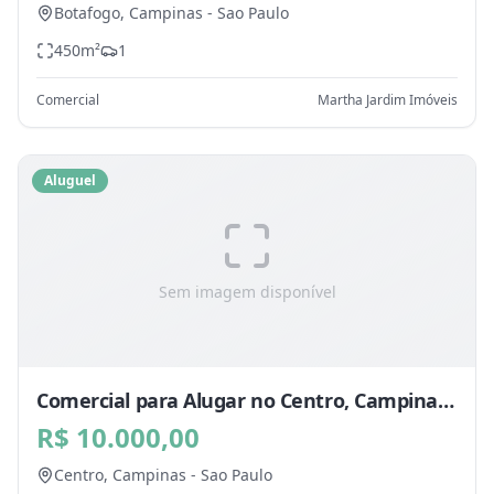
Botafogo,
Campinas
-
Sao Paulo
450
m²
1
Comercial
Martha Jardim Imóveis
Aluguel
Sem imagem disponível
Comercial para Alugar no Centro, Campinas
- SP
R$ 10.000,00
Centro,
Campinas
-
Sao Paulo