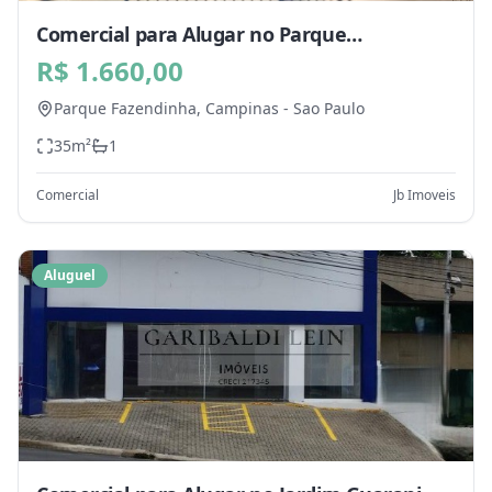
Comercial para Alugar no Parque
Fazendinha, Campinas - SP
R$ 1.660,00
Parque Fazendinha,
Campinas
-
Sao Paulo
35
m²
1
Comercial
Jb Imoveis
Aluguel