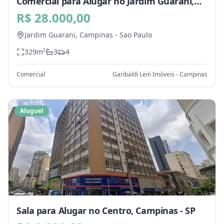
Comercial para Alugar no Jardim Guarani,
Campinas - SP
R$ 28.000,00
Jardim Guarani,
Campinas
-
Sao Paulo
329
m²
3
4
Comercial
Garibaldi Lein Imóveis - Campinas
Aluguel
Sala para Alugar no Centro, Campinas - SP