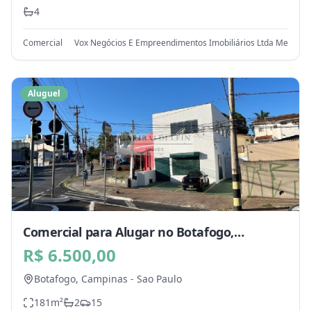
4
Comercial
Vox Negócios E Empreendimentos Imobiliários Ltda Me
Aluguel
Comercial para Alugar no Botafogo,
Campinas - SP
R$ 6.500,00
Botafogo,
Campinas
-
Sao Paulo
181
m²
2
15