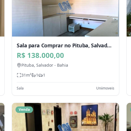
Sala para Comprar no Pituba, Salvador
- BA
R$ 138.000,00
Pituba,
Salvador
-
Bahia
31
m²
1
1
Sala
Uniimoveis
Venda