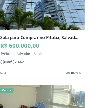
Sala para Comprar no Pituba, Salvador
- BA
R$ 600.000,00
Pituba,
Salvador
-
Bahia
64
m²
1
2
Sala
Uniimoveis
Venda