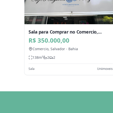
Sala para Comprar no Comercio,
Salvador - BA
R$ 350.000,00
Comercio,
Salvador
-
Bahia
138
m²
2
2
Sala
Uniimoveis