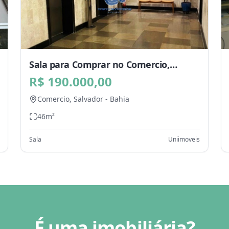
Sala para Comprar no Comercio,
Salvador - BA
R$ 190.000,00
Comercio,
Salvador
-
Bahia
46
m²
Sala
Uniimoveis
É uma imobiliária?