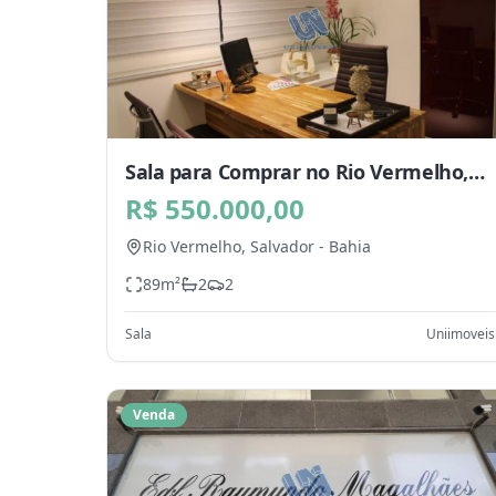
Sala para Comprar no Rio Vermelho,
Salvador - BA
R$ 550.000,00
Rio Vermelho,
Salvador
-
Bahia
89
m²
2
2
Sala
Uniimoveis
Venda