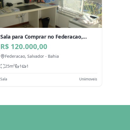
Sala para Comprar no Federacao,
Salvador - BA
R$ 120.000,00
Federacao,
Salvador
-
Bahia
25
m²
1
1
Sala
Uniimoveis