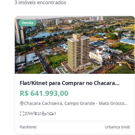
3
imóveis encontrados
Venda
Flat/Kitnet para Comprar no Chacara
Cachoeira, Campo Grande - MS
R$ 641.993,00
Chacara Cachoeira,
Campo Grande
-
Mato Grosso
do Sul
37
m²
1
1
1
Flat/Kitnet
Urbaniza Imob