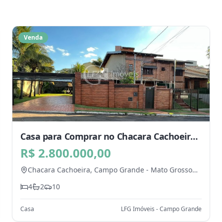
Venda
Casa para Comprar no Chacara Cachoeira,
Campo Grande - MS
R$ 2.800.000,00
Chacara Cachoeira,
Campo Grande
-
Mato Grosso
do Sul
4
2
10
Casa
LFG Imóveis - Campo Grande