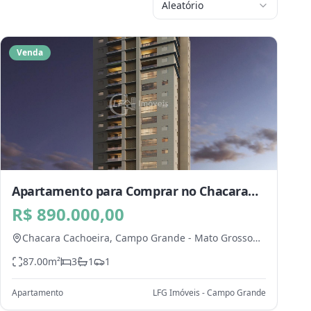
Aleatório
Venda
Apartamento para Comprar no Chacara
Cachoeira, Campo Grande - MS
R$ 890.000,00
Chacara Cachoeira,
Campo Grande
-
Mato Grosso
do Sul
87.00
m²
3
1
1
Apartamento
LFG Imóveis - Campo Grande