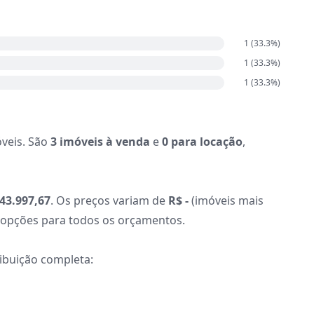
1
(
33.3
%)
1
(
33.3
%)
1
(
33.3
%)
veis. São
3 imóveis à venda
e
0 para locação
,
43.997,67
. Os preços variam de
R$ -
(imóveis mais
e opções para todos os orçamentos.
ribuição completa: