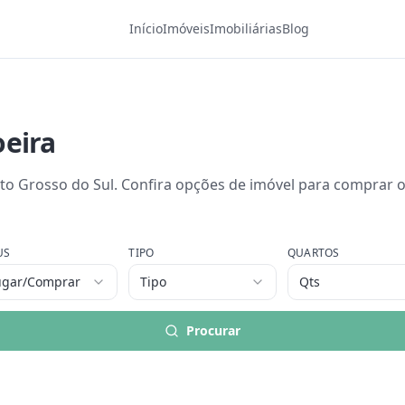
Início
Imóveis
Imobiliárias
Blog
eira
to Grosso do Sul
.
Confira opções de
imóvel
para comprar ou
US
TIPO
QUARTOS
ugar/Comprar
Tipo
Qts
Procurar